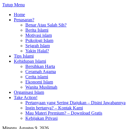
Tutup Menu
Home
Penasaran?
Benar Atau Salah Sih?
Berita Islami
Motivasi islam
Psikologi Islam
Sejarah Islam
Yakin Halal?
Tips Islami
Kehidupan Islami
Bersihkan Harta
Ceramah Agama
Cerita islami
Ekonomi Islam
Wanita Muslimah
Organisasi Islam
Take Action!
Pertanyaan yang Sering Diajukan – Disini Jawabannya
Ingin bertanya? – Kontak Kami
Mau Materi Premium? – Download Gratis
Kebijakan Privasi
Minggu, Agustus 9, 2026