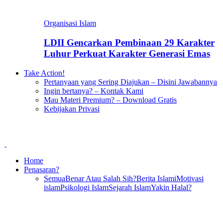
Organisasi Islam
LDII Gencarkan Pembinaan 29 Karakter
Luhur Perkuat Karakter Generasi Emas
Take Action!
Pertanyaan yang Sering Diajukan – Disini Jawabannya
Ingin bertanya? – Kontak Kami
Mau Materi Premium? – Download Gratis
Kebijakan Privasi
Home
Penasaran?
Semua
Benar Atau Salah Sih?
Berita Islami
Motivasi
islam
Psikologi Islam
Sejarah Islam
Yakin Halal?