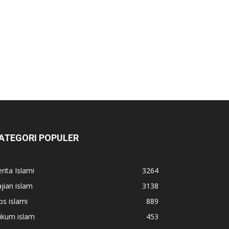
ATEGORI POPULER
rita Islami
3264
jian islam
3138
ps islami
889
ukum islam
453