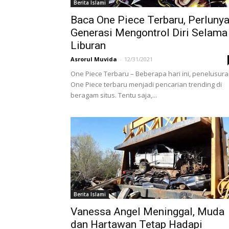
Berita Islami
Baca One Piece Terbaru, Perluny
Generasi Mengontrol Diri Selama
Liburan
Asrorul Muvida
-
12/31/2021
One Piece Terbaru – Beberapa hari ini, penelusur
One Piece terbaru menjadi pencarian trending di
beragam situs. Tentu saja,...
Berita Islami
Vanessa Angel Meninggal, Muda
dan Hartawan Tetap Hadapi