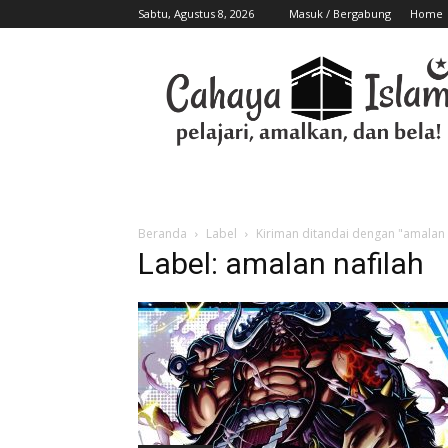
Sabtu, Agustus 8, 2026
Masuk / Bergabung
Home
Beranda
Label
Kiriman ditandai dengan "amalan 
Label: amalan nafilah