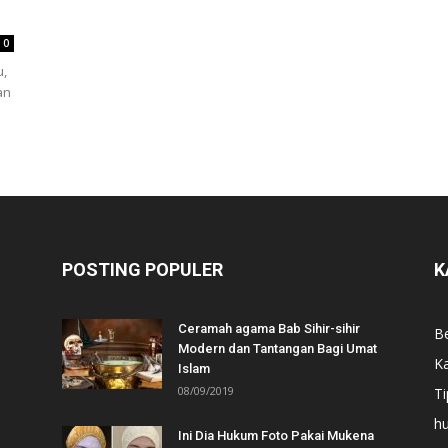
0
u,
an
POSTING POPULER
K
Ceramah agama Bab Sihir-sihir
Be
Modern dan Tantangan Bagi Umat
Ka
Islam
08/09/2019
Ti
h
Ini Dia Hukum Foto Pakai Mukena