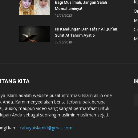
Ke
bagi Muslimah, Jangan Salah
Memahaminya!
Or
12/09/2023
Mo
C
Isi Kandungan Dan Tafsir Al Qur’an
Surat At Tahrim Ayat 6
M
08/26/2018
NTANG KITA
I
ya Islam adalah website pusat informasi Islam all in one
k Anda. Kami menyediakan berita terbaru baik berupa
kel, audio, maupun video yang sangat bermanfaat untuk
dupan Anda sebagai seorang muslimin muslimah sejati.
ngi kami:
cahayaislamid@gmail.com