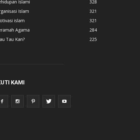
hidupan Islami
328
ganisasi Islam
321
tivasi islam
321
eramah Agama
284
au Tau Kan?
225
KUTI KAMI