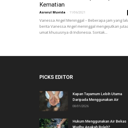
Kematian
Asrorul Muvida
-
11/06/2021
Vanessa Angel Meninggal – Beberapa jam yang lal
berita Vanessa Angel meninggal mengejutkan juta
umat khususnya di Indonesia. Sontak...
PICKS EDITOR
Kapan Tayamum Lebih Utama
Daripada Menggunakan Air
08/01/2026
Hukum Menggunakan Air Bekas
Wudhu Apakah Boleh?