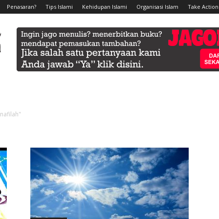
Penasaran?
Tips Islami
Kehidupan Islami
Organisasi Islam
Take Action
nafilah"