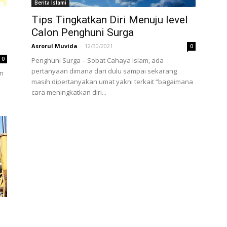
Berita Islami
a
Tips Tingkatkan Diri Menuju level
Calon Penghuni Surga
Asrorul Muvida
-
12/30/2021
0
0
Penghuni Surga – Sobat Cahaya Islam, ada
pertanyaan dimana dari dulu sampai sekarang
an
masih dipertanyakan umat yakni terkait “bagaimana
cara meningkatkan diri...