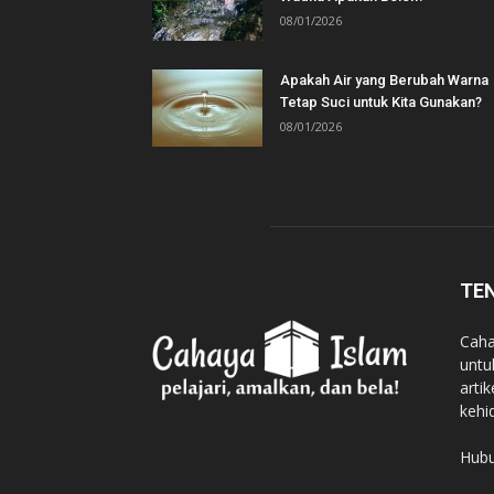
08/01/2026
Apakah Air yang Berubah Warna
Tetap Suci untuk Kita Gunakan?
08/01/2026
TE
Caha
untu
arti
kehi
Hubu