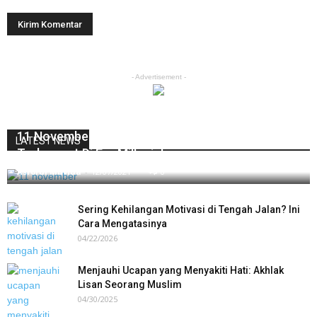
- Advertisement -
11 November Trending, Tips Jadi Jomblo
LATEST NEWS
Terhormat Di Era Millenial
Asrorul Muvida
-
12/07/2021
0
Sering Kehilangan Motivasi di Tengah Jalan? Ini
Cara Mengatasinya
04/22/2026
Menjauhi Ucapan yang Menyakiti Hati: Akhlak
Lisan Seorang Muslim
04/30/2025