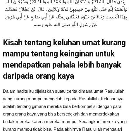
بِيَدِي فَقَالَ اللَّهُ أَكْبَرُ وَسُبْحَانَ اللَّهِ وَالْحَمْدُ لِلَّهِ وَاللَّهُ أَكْبَرُ وَسُبْحَانَ اللَّهِ
وَالْحَمْدُ لِلَّهِ حَتَّى تَبْلُغَ مِنْ جَمِيعِهِنَّ ثَلاَثَةً وَثَلاَثِينَ ‏.‏ قَالَ ابْنُ عَجْلاَنَ فَحَدَّثْتُ
بِهَذَا الْحَدِيثِ رَجَاءَ بْنَ حَيْوَةَ فَحَدَّثَنِي بِمِثْلِهِ عَنْ أَبِي صَالِحٍ عَنْ أَبِي هُرَيْرَةَ
عَنْ رَسُولِ اللَّهِ صلى الله عليه وسلم
Kisah tentang keluhan umat kurang
mampu tentang keinginan untuk
mendapatkan pahala lebih banyak
daripada orang kaya
Dalam hadits itu dijelaskan suatu cerita dimana umat Rasulullah
yang kurang mampu mengeluh kepada Rasulullah. Keluhannya
adalah tentang gimana mereka bisa berkompetisi dengan para
orang orang kaya yang bisa bersedekah dan memerdekakan
budak mereka karena mereka mampu. Sedangkan mereka yang
kurang mampu tidak bisa. Pada akhirnya Rasulullah mengajari