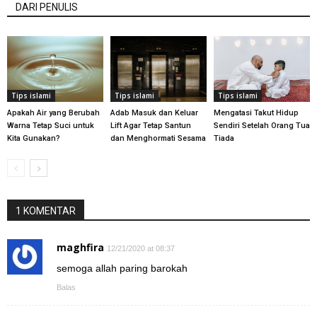
DARI PENULIS
Tips islami
Tips islami
Tips islami
Apakah Air yang Berubah
Adab Masuk dan Keluar
Mengatasi Takut Hidup
Warna Tetap Suci untuk
Lift Agar Tetap Santun
Sendiri Setelah Orang Tua
Kita Gunakan?
dan Menghormati Sesama
Tiada
1 KOMENTAR
maghfira
12/21/2020 at 08:37
semoga allah paring barokah
Balas